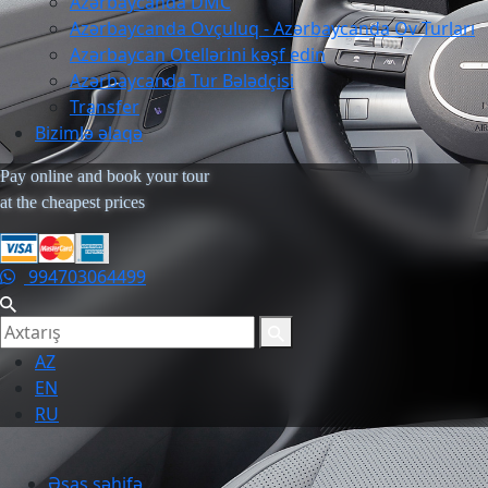
Azərbaycanda DMC
Azərbaycanda Ovçuluq - Azərbaycanda Ov Turları
Azərbaycan Otellərini kəşf edin
Azərbaycanda Tur Bələdçisi
Transfer
Bizimlə əlaqə
Pay online and book your tour
at the cheapest prices
994703064499
AZ
EN
RU
Əsas səhifə