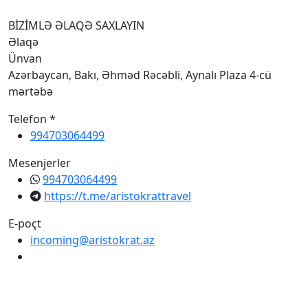
BİZİMLƏ ƏLAQƏ SAXLAYIN
Əlaqə
Ünvan
Azərbaycan, Bakı, Əhməd Rəcəbli, Aynalı Plaza 4-cü
mərtəbə
Telefon *
994703064499
Mesenjerler
994703064499
https://t.me/aristokrattravel
E-poçt
incoming@aristokrat.az