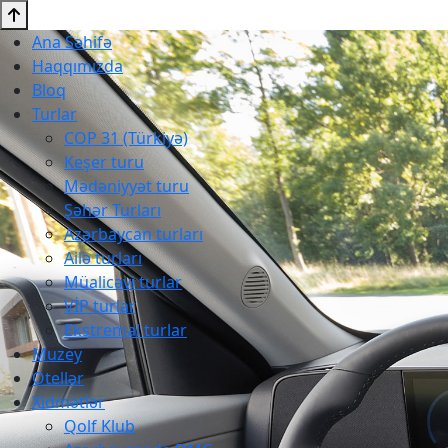
Ana Səhifə
Haqqımızda
Bloq
Turlar
COP 31 (Türkiyə)
Keşer turu
Mədəniyyət turu
Şəhər Turları
Azərbaycan turları
Ailə turları
Müalicəvi turlar
VİP turlar
Ekstremal turlar
Muzey
Otellər
Xidmətlər
Qolf Klub