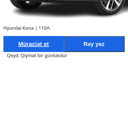
Hyundai Kona | 110₼
Müraciət et
Rəy yaz
Qeyd: Qiymət bir günlükdür