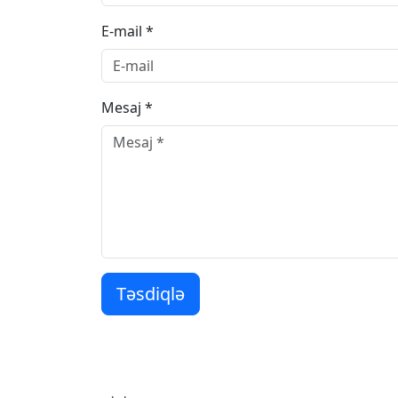
E-mail *
Mesaj *
Təsdiqlə