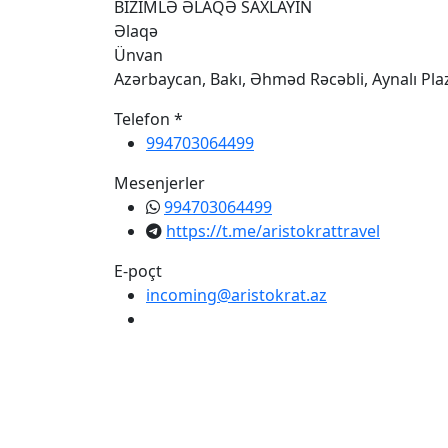
BİZİMLƏ ƏLAQƏ SAXLAYIN
Əlaqə
Ünvan
Azərbaycan, Bakı, Əhməd Rəcəbli, Aynalı Pl
Telefon *
994703064499
Mesenjerler
994703064499
https://t.me/aristokrattravel
E-poçt
incoming@aristokrat.az