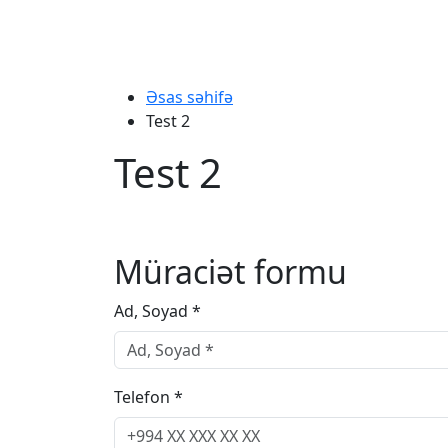
Əsas səhifə
Test 2
Test 2
Müraciət formu
Ad, Soyad *
Telefon *