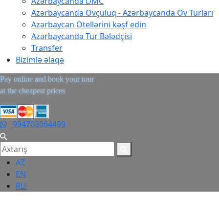
Azərbaycanda DMC
Azərbaycanda Ovçuluq - Azərbaycanda Ov Turları
Azərbaycan Otellərini kəşf edin
Azərbaycanda Tur Bələdçisi
Transfer
Bizimlə əlaqə
Pay online and book your tour
at the cheapest prices
994703064499
AZ
EN
RU