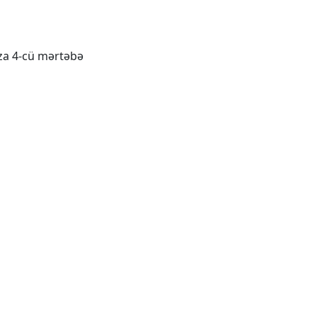
aza 4-cü mərtəbə