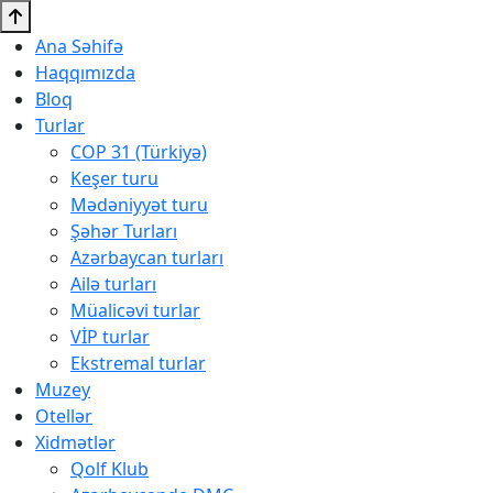
Ana Səhifə
Haqqımızda
Bloq
Turlar
COP 31 (Türkiyə)
Keşer turu
Mədəniyyət turu
Şəhər Turları
Azərbaycan turları
Ailə turları
Müalicəvi turlar
VİP turlar
Ekstremal turlar
Muzey
Otellər
Xidmətlər
Qolf Klub