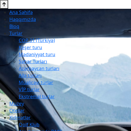
Ana Səhifə
Haqqımızda
Bloq
Turlar
COP 31 (Türkiyə)
Keşer turu
Mədəniyyət turu
Şəhər Turları
Azərbaycan turları
Ailə turları
Müalicəvi turlar
VİP turlar
Ekstremal turlar
Muzey
Otellər
Xidmətlər
Qolf Klub