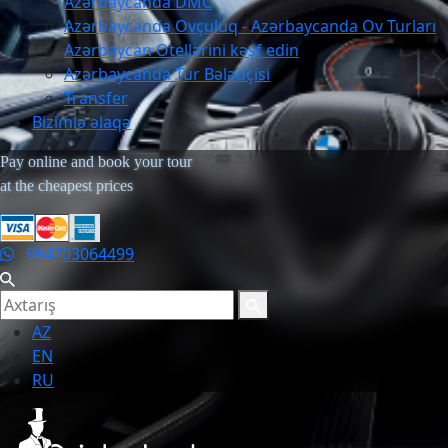
Azərbaycanda DMC
Azərbaycanda Ovçuluq - Azərbaycanda Ov Turları
Azərbaycan Otellərini kəşf edin
Azərbaycanda Tur Bələdçisi
Transfer
Bizimlə əlaqə
Pay online and book your tour
at the cheapest prices
994703064499
AZ
EN
RU