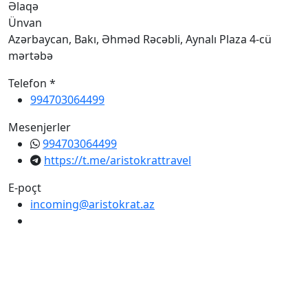
Əlaqə
Ünvan
Azərbaycan, Bakı, Əhməd Rəcəbli, Aynalı Plaza 4-cü
mərtəbə
Telefon *
994703064499
Mesenjerler
994703064499
https://t.me/aristokrattravel
E-poçt
incoming@aristokrat.az