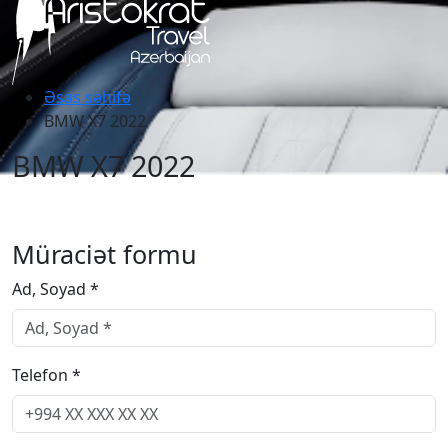
Əsas səhifə
BMW X7 2022
BMW X7 2022
Müraciət formu
Ad, Soyad *
Telefon *