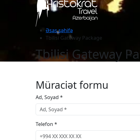
Əsas səhifə
Tbilisi Gateway Package
Tbilisi Gateway P
Müraciət formu
Ad, Soyad *
Telefon *