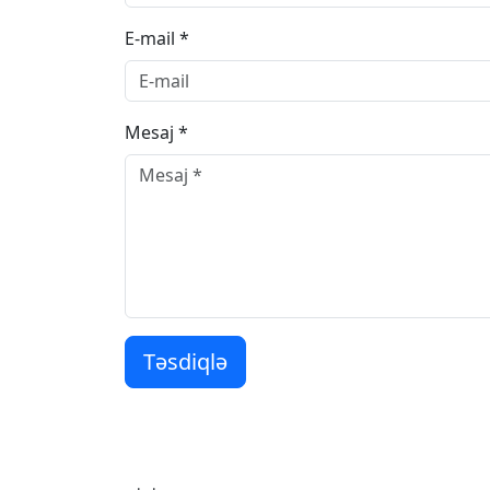
E-mail *
Mesaj *
Təsdiqlə