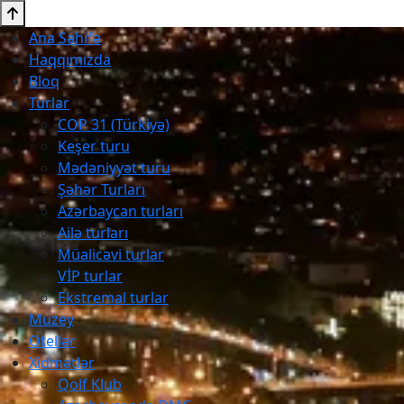
Ana Səhifə
Haqqımızda
Bloq
Turlar
COP 31 (Türkiyə)
Keşer turu
Mədəniyyət turu
Şəhər Turları
Azərbaycan turları
Ailə turları
Müalicəvi turlar
VİP turlar
Ekstremal turlar
Muzey
Otellər
Xidmətlər
Qolf Klub