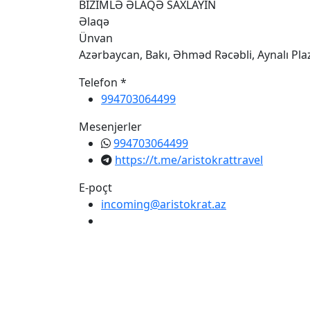
BİZİMLƏ ƏLAQƏ SAXLAYIN
Əlaqə
Ünvan
Azərbaycan, Bakı, Əhməd Rəcəbli, Aynalı Pl
Telefon *
994703064499
Mesenjerler
994703064499
https://t.me/aristokrattravel
E-poçt
incoming@aristokrat.az