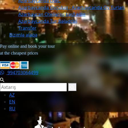
Azərbaycanda DMC
Azərbaycanda Ovçuluq - Azərbaycanda Ov Turları
Azərbaycan Otellərini kəşf edin
Azərbaycanda Tur Bələdçisi
Transfer
Bizimlə əlaqə
Pay online and book your tour
at the cheapest prices
994703064499
AZ
EN
RU