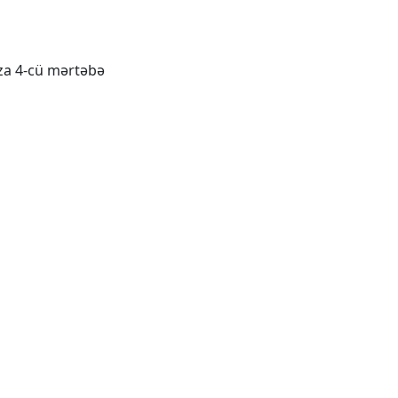
aza 4-cü mərtəbə