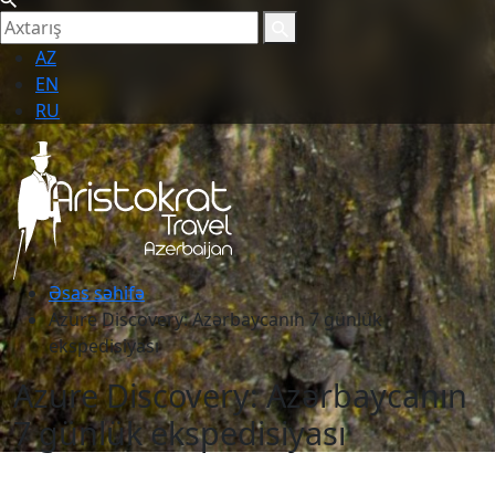
AZ
EN
RU
Əsas səhifə
Azure Discovery: Azərbaycanın 7 günlük
ekspedisiyası
Azure Discovery: Azərbaycanın
7 günlük ekspedisiyası