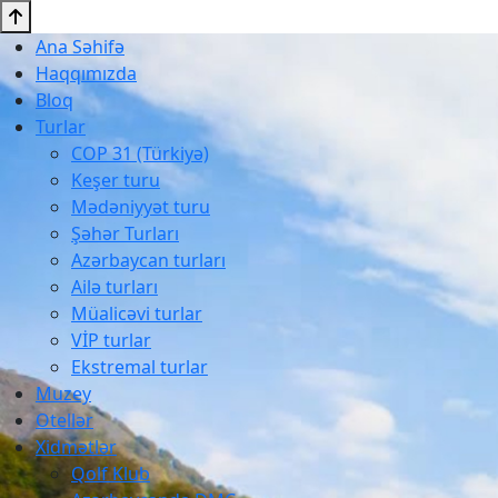
Ana Səhifə
Haqqımızda
Bloq
Turlar
COP 31 (Türkiyə)
Keşer turu
Mədəniyyət turu
Şəhər Turları
Azərbaycan turları
Ailə turları
Müalicəvi turlar
VİP turlar
Ekstremal turlar
Muzey
Otellər
Xidmətlər
Qolf Klub