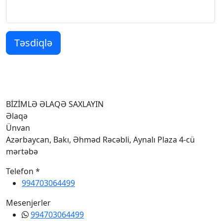
Təsdiqlə
BİZİMLƏ ƏLAQƏ SAXLAYIN
Əlaqə
Ünvan
Azərbaycan, Bakı, Əhməd Rəcəbli, Aynalı Plaza 4-cü
mərtəbə
Telefon *
994703064499
Mesenjerler
994703064499