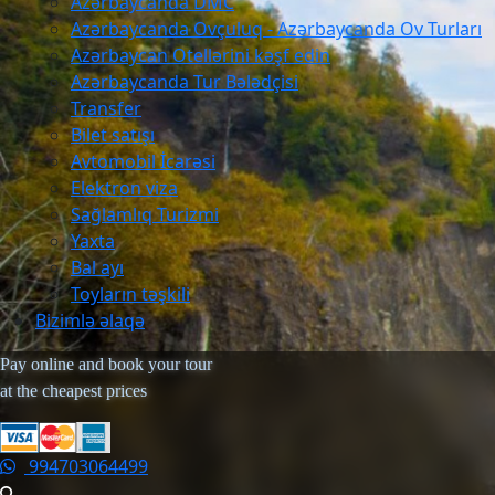
Azərbaycanda DMC
Azərbaycanda Ovçuluq - Azərbaycanda Ov Turları
Azərbaycan Otellərini kəşf edin
Azərbaycanda Tur Bələdçisi
Transfer
Bilet satışı
Avtomobil İcarəsi
Elektron viza
Sağlamlıq Turizmi
Yaxta
Bal ayı
Toyların təşkili
Bizimlə əlaqə
Pay online and book your tour
at the cheapest prices
994703064499