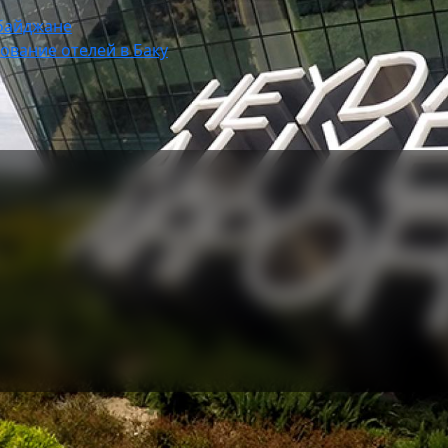
рбайджане
ование отелей в Баку