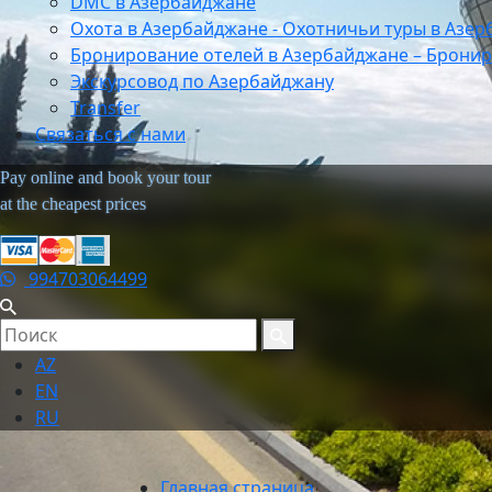
DMC в Азербайджане
Охота в Азербайджане - Охотничьи туры в Азе
Бронирование отелей в Азербайджане – Бронир
Экскурсовод по Азербайджану
Transfer
Связаться с нами
Pay online and book your tour
at the cheapest prices
994703064499
AZ
EN
RU
Главная страница