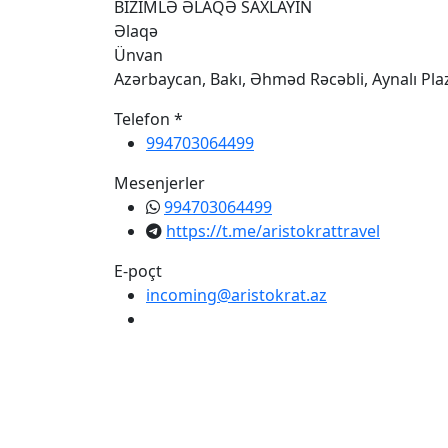
BİZİMLƏ ƏLAQƏ SAXLAYIN
Əlaqə
Ünvan
Azərbaycan, Bakı, Əhməd Rəcəbli, Aynalı Pl
Telefon *
994703064499
Mesenjerler
994703064499
https://t.me/aristokrattravel
E-poçt
incoming@aristokrat.az