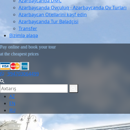
Azərbaycanda DMC
Azərbaycanda Ovçuluq - Azərbaycanda Ov Turları
Azərbaycan Otellərini kəşf edin
Azərbaycanda Tur Bələdçisi
Transfer
Bizimlə əlaqə
Pay online and book your tour
at the cheapest prices
994703064499
AZ
EN
RU