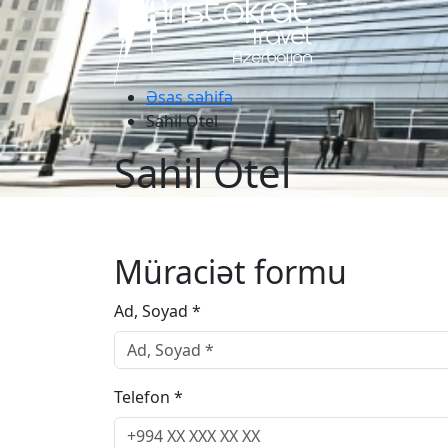
Əsas səhifə
Sahil Otel
Sahil Otel
Müraciət formu
Ad, Soyad *
Telefon *